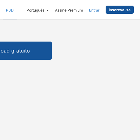
Inscreva-se
PSD
Português
Assine Premium
Entrar
oad gratuito