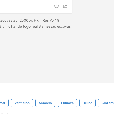
S
Escovas abr.2500px High Res Vol.19
 um olhar de fogo realista nessas escovas
mar
Vermelho
Amarelo
Fumaça
Brilho
Cinzent