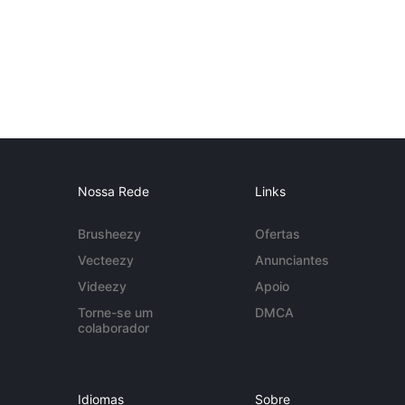
Nossa Rede
Links
Brusheezy
Ofertas
Vecteezy
Anunciantes
Videezy
Apoio
Torne-se um
DMCA
colaborador
Idiomas
Sobre