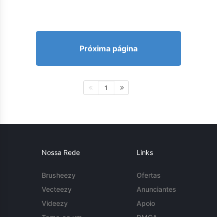
Próxima página
1
Nossa Rede
Links
Brusheezy
Ofertas
Vecteezy
Anunciantes
Videezy
Apoio