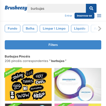
echar
Entrar
Inscreva-se
Fundo
Bolha
Limpar \ Limpo
Líquido
Azul
Filters
Burbujas Pincéis
206 pincéis correspondentes
burbujas