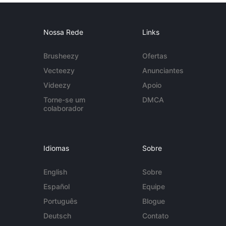
Nossa Rede
Links
Brusheezy
Ofertas
Vecteezy
Anunciantes
Videezy
Apoio
Torne-se um
DMCA
colaborador
Idiomas
Sobre
English
Sobre
Español
Equipe
Português
Blogue
Deutsch
Contato