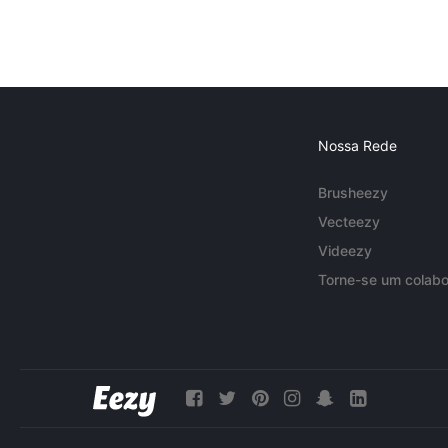
Nossa Rede
Brusheezy
Vecteezy
Videezy
Torne-se um colabo