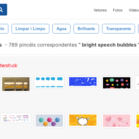
Vetores
Fotos
Vídeo
ulo
Limpar \ Limpo
Agua
Brilhante
Transparente
s
-
789 pincéis correspondentes
bright speech bubbles