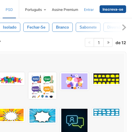
Inscreva-se
PSD
Português
Assine Premium
Entrar
Isolado
Fechar-Se
Branco
Sabonete
Diversão
de 12
1