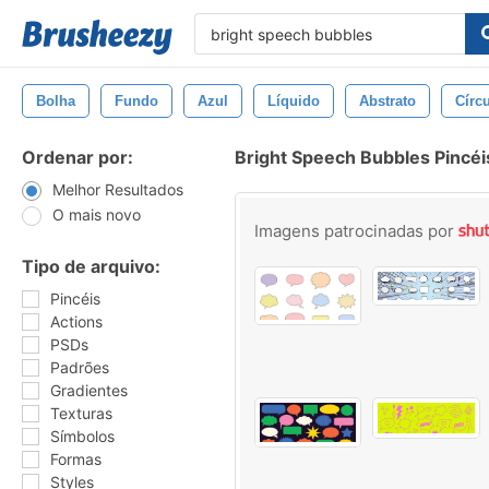
Bolha
Fundo
Azul
Líquido
Abstrato
Círc
Ordenar por:
Bright Speech Bubbles Pincéi
Melhor Resultados
O mais novo
Imagens patrocinadas por
Tipo de arquivo:
Pincéis
Actions
PSDs
Padrões
Gradientes
Texturas
Símbolos
Formas
Styles