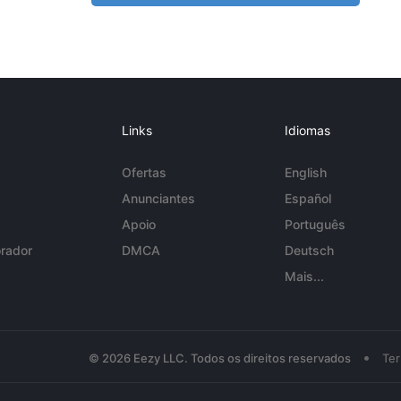
Links
Idiomas
Ofertas
English
Anunciantes
Español
Apoio
Português
rador
DMCA
Deutsch
Mais...
•
© 2026 Eezy LLC. Todos os direitos reservados
Te