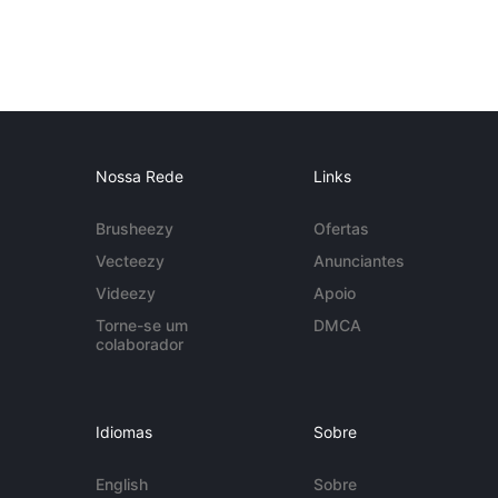
Nossa Rede
Links
Brusheezy
Ofertas
Vecteezy
Anunciantes
Videezy
Apoio
Torne-se um
DMCA
colaborador
Idiomas
Sobre
English
Sobre