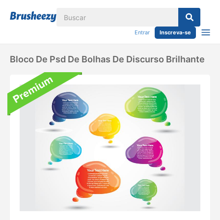
Entrar
Inscreva-se
Bloco De Psd De Bolhas De Discurso Brilhante