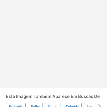
Esta Imagem Também Aparece Em Buscas De
Brilhante
Bolha
Brilho
Colorida
Lustroso