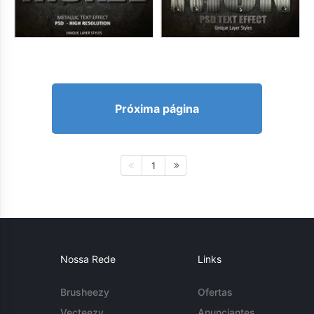
Próxima página
1
Nossa Rede
Links
Brusheezy
Ofertas
Vecteezy
Anunciantes