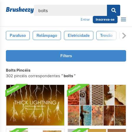
echar
Entrar
Inscreva-se
Parafuso
Relâmpago
Eletricidade
Trovão
Natu
Filters
Bolts Pincéis
302 pincéis correspondentes
bolts