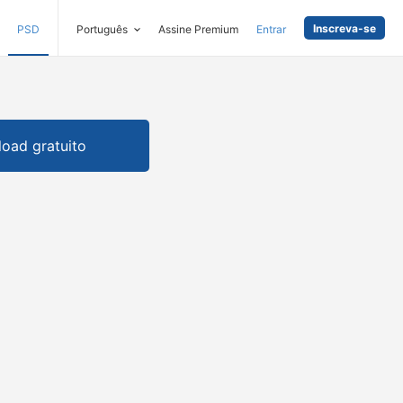
Inscreva-se
PSD
Português
Assine Premium
Entrar
oad gratuito