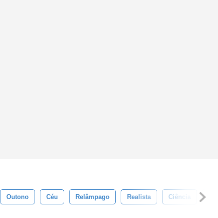
Outono
Céu
Relâmpago
Realista
Ciência
Br