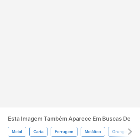
Esta Imagem Também Aparece Em Buscas De
Metal
Carta
Ferrugem
Metálico
Grunge
T