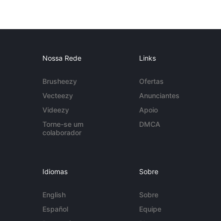
Nossa Rede
Links
Brusheezy
Ofertas
Vecteezy
Anunciantes
Videezy
Apoio
Torne-se um
DMCA
colaborador
Idiomas
Sobre
English
Sobre
Español
Equipe