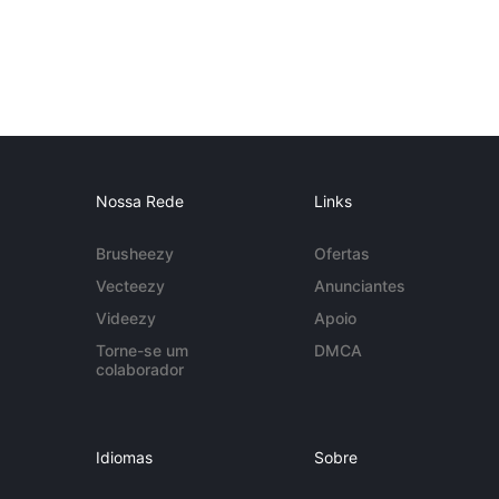
Nossa Rede
Links
Brusheezy
Ofertas
Vecteezy
Anunciantes
Videezy
Apoio
Torne-se um
DMCA
colaborador
Idiomas
Sobre