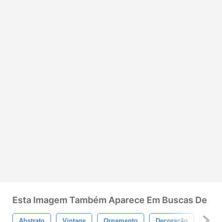
Esta Imagem Também Aparece Em Buscas De
Abstrato
Vintage
Ornamento
Decoração
Anti