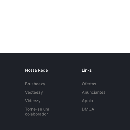
Nossa Rede
Links
Brusheezy
Ofertas
Vecteezy
Anunciantes
Videezy
Apoio
Torne-se um
DMCA
colaborador