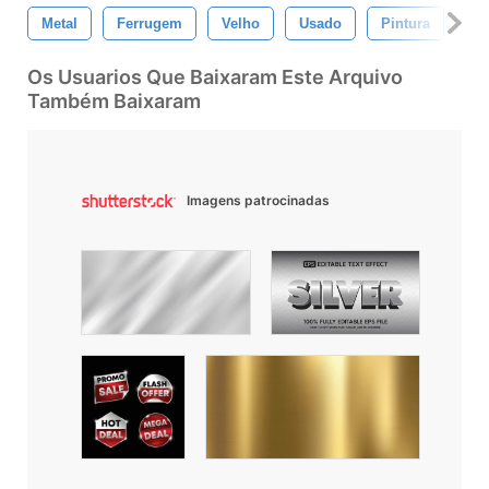
Metal
Ferrugem
Velho
Usado
Pintura
Es
Os Usuarios Que Baixaram Este Arquivo
Também Baixaram
Imagens patrocinadas