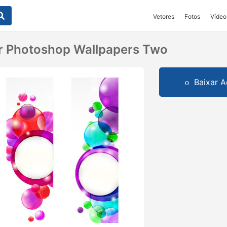
Vetores
Fotos
Vídeo
r Photoshop Wallpapers Two
Baixar A