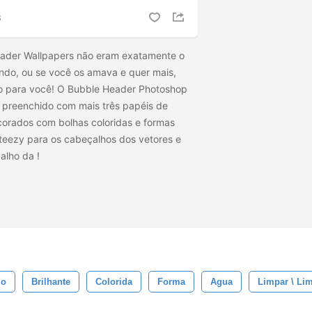
S
Header Wallpapers não eram exatamente o
ndo, ou se você os amava e quer mais,
o para você! O Bubble Header Photoshop
 preenchido com mais três papéis de
orados com bolhas coloridas e formas
ecteezy para os cabeçalhos dos vetores e
çalho da
!
lo
Brilhante
Colorida
Forma
Agua
Limpar \ Li