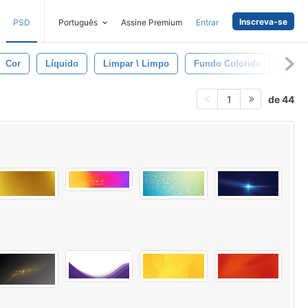
Inscreva-se
PSD
Português
Assine Premium
Entrar
Cor
Líquido
Limpar \ Limpo
Fundo Colorido
Fund
de 44
1