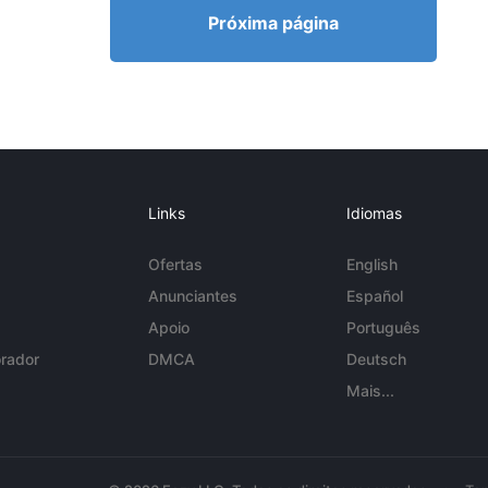
Próxima página
Links
Idiomas
Ofertas
English
Anunciantes
Español
Apoio
Português
rador
DMCA
Deutsch
Mais...