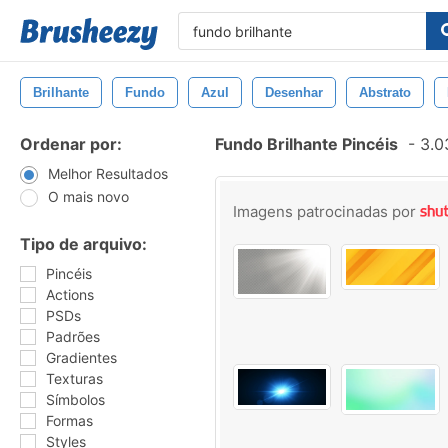
Brilhante
Fundo
Azul
Desenhar
Abstrato
Ordenar por:
Fundo Brilhante Pincéis
-
3.0
Melhor Resultados
O mais novo
Imagens patrocinadas por
Tipo de arquivo:
Pincéis
Actions
PSDs
Padrões
Gradientes
Texturas
Símbolos
Formas
Styles