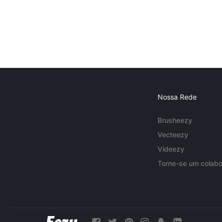
Nossa Rede
Brusheezy
Vecteezy
Videezy
Torne-se um colabo