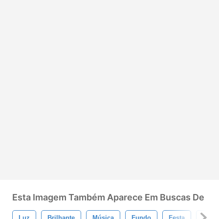
Esta Imagem Também Aparece Em Buscas De
Luz
Brilhante
Música
Fundo
Festa
Pano