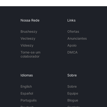
Nossa Rede
Links
Brusheezy
Ofertas
Vecteezy
Anunciantes
Videezy
Apoio
Torne-se um
DMCA
colaborador
Idiomas
Sobre
English
Sobre
Español
Equipe
Português
Blogue