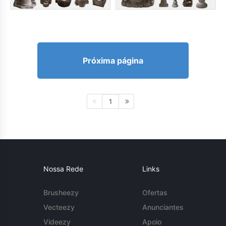
Próxima página
1
Nossa Rede
Links
Brusheezy
Ofertas
Vecteezy
Anunciantes
Videezy
Apoio