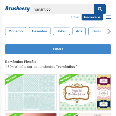
echar
Entrar
Inscreva-se
Moderno
Desenhar
Bokeh
Arte
Efeito
Bor
Filters
Romântico Pincéis
1.604 pincéis correspondentes
romântico