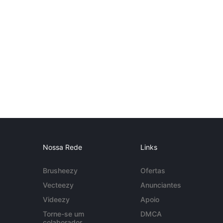
Nossa Rede
Links
Brusheezy
Ofertas
Vecteezy
Anunciantes
Videezy
Apoio
Torne-se um
DMCA
colaborador