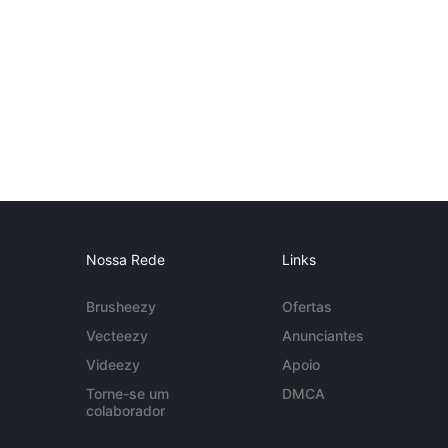
Nossa Rede
Links
Brusheezy
Ofertas
Vecteezy
Anunciantes
Videezy
Apoio
Torne-se um
DMCA
colaborador