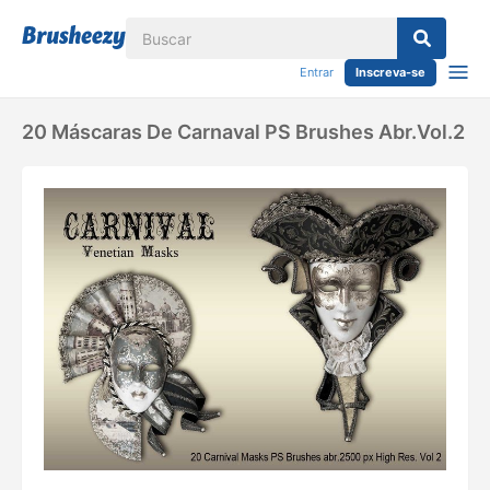
Entrar
Inscreva-se
20 Máscaras De Carnaval PS Brushes Abr.vol.2