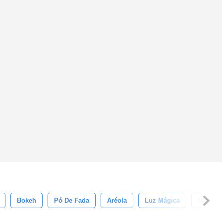
Bokeh
Pó De Fada
Aréola
Luz Mágica
Mistéri