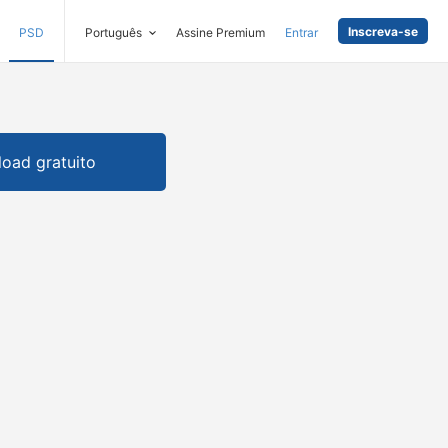
Inscreva-se
PSD
Português
Assine Premium
Entrar
oad gratuito