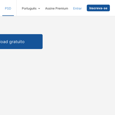
Inscreva-se
PSD
Português
Assine Premium
Entrar
oad gratuito