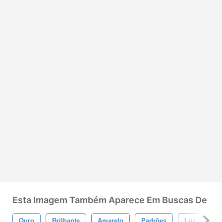
Esta Imagem Também Aparece Em Buscas De
Ouro
Brilhante
Amarelo
Padrões
Luz
Fu