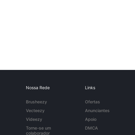
Nossa Rede
Links
Brusheezy
Ofertas
Vecteezy
Anunciantes
Videezy
Apoio
Torne-se um
DMCA
colaborador