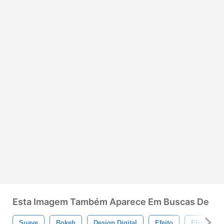
Esta Imagem Também Aparece Em Buscas De
Suave
Bokeh
Design Digital
Efeito
Efeitos De