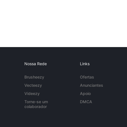
Nossa Rede
Links
Brusheezy
Ofertas
Vecteezy
Anunciantes
Videezy
Apoio
Torne-se um
DMCA
colaborador