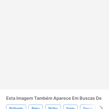
Esta Imagem Também Aparece Em Buscas De
Brilhante
Retro
Brilho
Festa
Dança
Starb