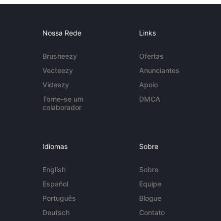
Nossa Rede
Links
Brusheezy
Ofertas
Vecteezy
Anunciantes
Videezy
Apoio
Torne-se um
DMCA
colaborador
Idiomas
Sobre
English
Sobre
Español
Equipe
Português
Blogue
Deutsch
Contato