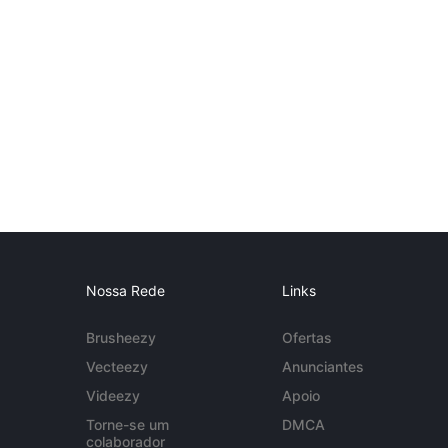
Nossa Rede
Links
Brusheezy
Ofertas
Vecteezy
Anunciantes
Videezy
Apoio
Torne-se um
DMCA
colaborador