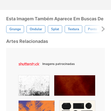
Esta Imagem Também Aparece Em Buscas De
Grunge
Ondular
Splat
Textura
Ponto
Su
Artes Relacionadas
Imagens patrocinadas