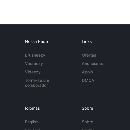
Nossa Rede
Links
Brusheezy
Ofertas
Vecteezy
Anunciantes
Videezy
Apoio
Torne-se um
DMCA
colaborador
Idiomas
Sobre
English
Sobre