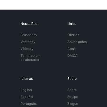
Nossa Rede
Links
Brusheezy
Ofertas
Vecteezy
Anunciantes
Videezy
Apoio
Torne-se um
DMCA
colaborador
Idiomas
Sobre
English
Sobre
Español
Equipe
Português
Blogue