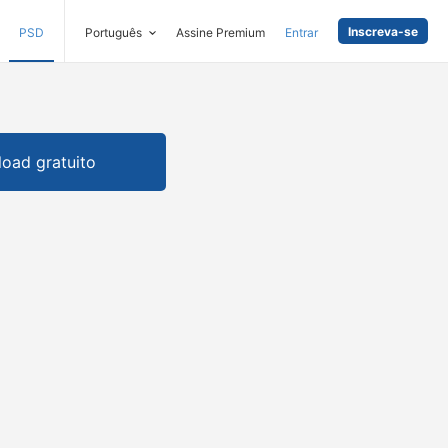
Inscreva-se
PSD
Português
Assine Premium
Entrar
oad gratuito