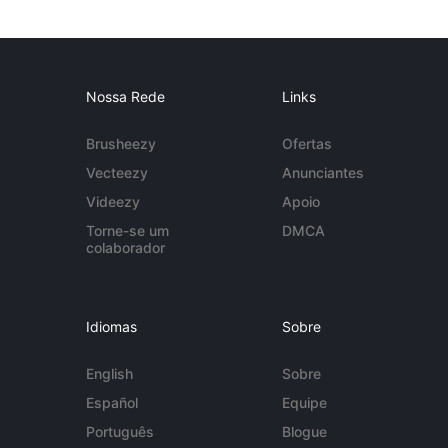
Nossa Rede
Links
Brusheezy
Ofertas
Vecteezy
Anunciantes
Videezy
Apoio
Torne-se um
DMCA
colaborador
Idiomas
Sobre
English
Sobre
Español
Equipe
Português
Blogue