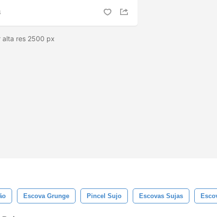
S
r alta res 2500 px
ão
Escova Grunge
Pincel Sujo
Escovas Sujas
Esco