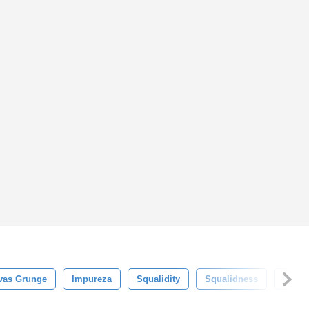
vas Grunge
Impureza
Squalidity
Squalidness
Misér