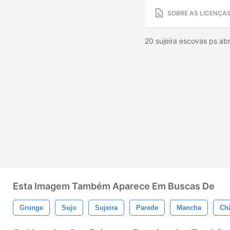
SOBRE AS LICENÇA
20 sujeira escovas ps ab
Esta Imagem Também Aparece Em Buscas De
Grunge
Sujo
Sujeira
Parede
Mancha
Ch