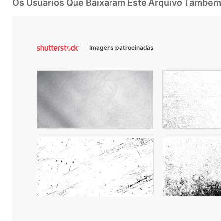
Os Usuarios Que Baixaram Este Arquivo Também
Imagens patrocinadas