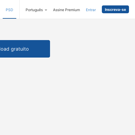
Inscreva-se
PSD
Português
Assine Premium
Entrar
oad gratuito