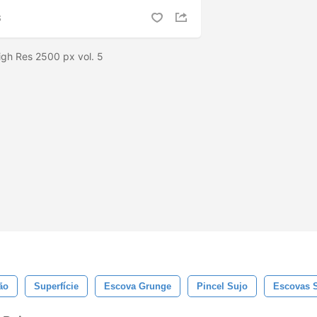
S
igh Res 2500 px vol. 5
ão
Superfície
Escova Grunge
Pincel Sujo
Escovas 