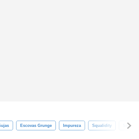
Sujas
Escovas Grunge
Impureza
Squalidity
Squalid