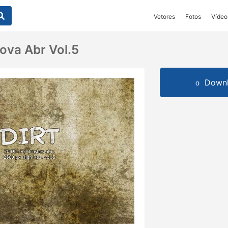
Vetores
Fotos
Vídeo
cova Abr Vol.5
Downl