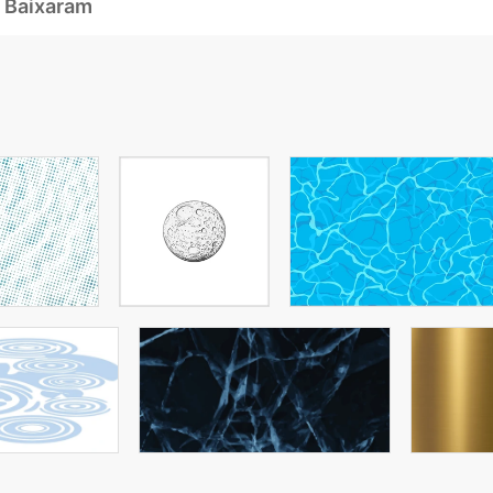
 Baixaram