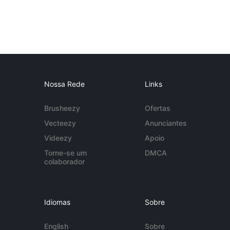
Nossa Rede
Links
Brusheezy
Ofertas
Vecteezy
Anunciantes
Videezy
Apoio
Torne-se um
DMCA
colaborador
Idiomas
Sobre
English
Sobre