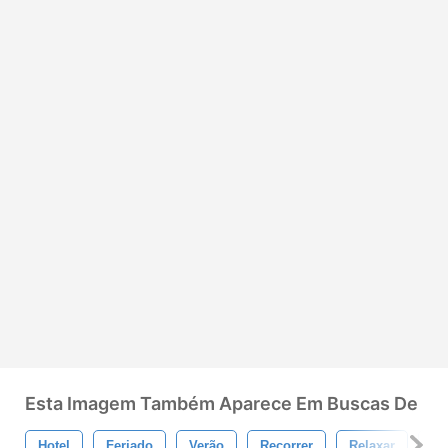
Esta Imagem Também Aparece Em Buscas De
Hotel
Feriado
Verão
Recorrer
Relaxar
Tr