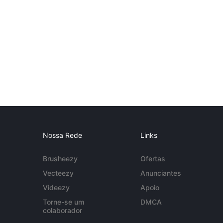
Nossa Rede
Links
Brusheezy
Ofertas
Vecteezy
Anunciantes
Videezy
Apoio
Torne-se um
DMCA
colaborador