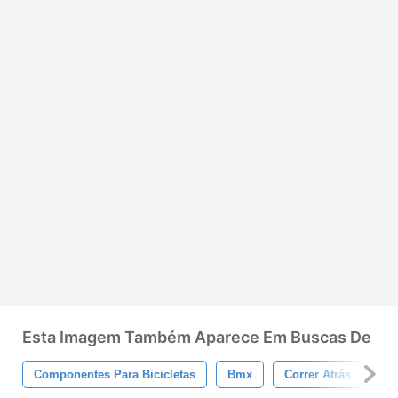
Esta Imagem Também Aparece Em Buscas De
Componentes Para Bicicletas
Bmx
Correr Atrás
Co