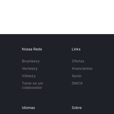
Nossa Rede
Links
Brusheezy
Ofertas
Vecteezy
Anunciantes
Videezy
Apoio
Torne-se um
DMCA
colaborador
Idiomas
Sobre