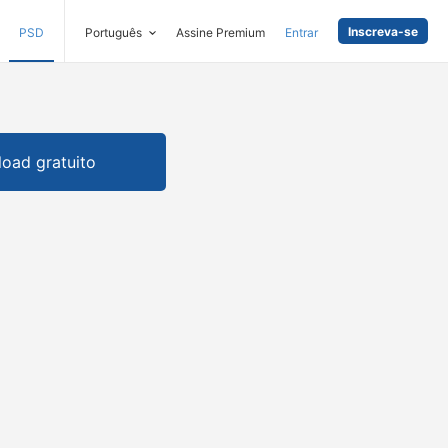
Inscreva-se
PSD
Português
Assine Premium
Entrar
oad gratuito