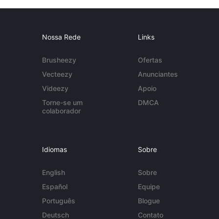
Nossa Rede
Links
Brusheezy
Ofertas
Vecteezy
Anunciantes
Videezy
Apoio
Torne-se um
DMCA
colaborador
Idiomas
Sobre
English
Sobre
Español
Equipe
Português
Blogue
Deutsch
Contato