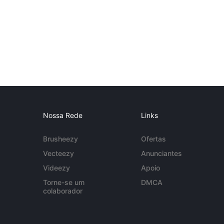
Nossa Rede
Links
Brusheezy
Ofertas
Vecteezy
Anunciantes
Videezy
Apoio
Torne-se um
DMCA
colaborador