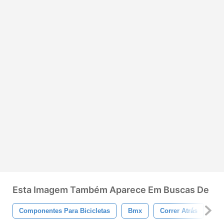
Esta Imagem Também Aparece Em Buscas De
Componentes Para Bicicletas
Bmx
Correr Atrás
Co