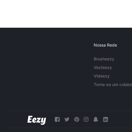
Nossa Rede
Brusheezy
Vecteezy
Videezy
Torne-se um colabo