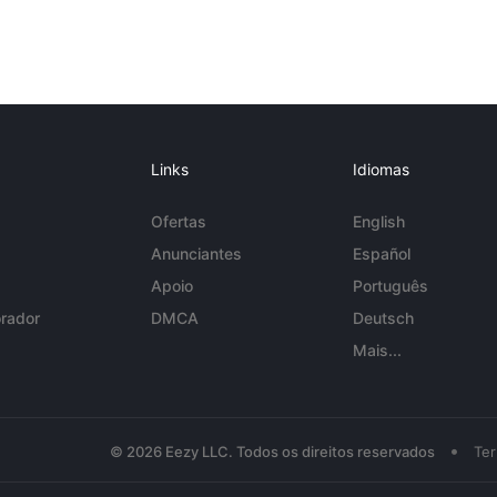
Links
Idiomas
Ofertas
English
Anunciantes
Español
Apoio
Português
rador
DMCA
Deutsch
Mais...
•
© 2026 Eezy LLC. Todos os direitos reservados
Te