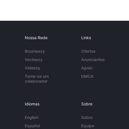
Nossa Rede
Links
Brusheezy
Ofertas
Vecteezy
Anunciantes
Videezy
Apoio
Torne-se um
DMCA
colaborador
Idiomas
Sobre
English
Sobre
Español
Equipe