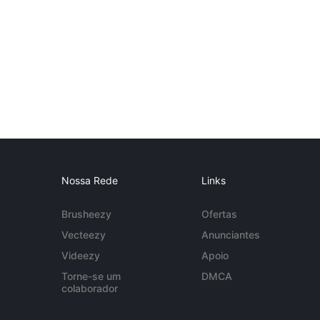
Nossa Rede
Links
Brusheezy
Ofertas
Vecteezy
Anunciantes
Videezy
Apoio
Torne-se um
DMCA
colaborador