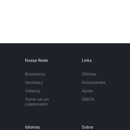
Nossa Rede
Links
Brusheezy
Ofertas
Vecteezy
Anunciantes
Videezy
Apoio
Torne-se um
DMCA
colaborador
Idiomas
Sobre