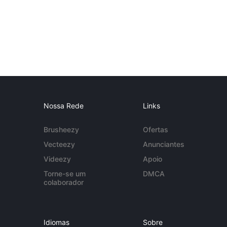
Nossa Rede
Links
Brusheezy
Ofertas
Vecteezy
Anunciantes
Videezy
Apoio
Torne-se um
DMCA
colaborador
Idiomas
Sobre