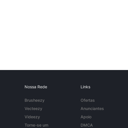
Nossa Rede
Links
Brusheezy
Ofertas
Vecteezy
Anunciantes
Videezy
Apoio
Torne-se um
DMCA