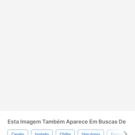
Esta Imagem Também Aparece Em Buscas De
Cavalo
Isolado
Chifre
Unicórnio
Fantasia