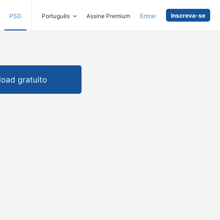
Inscreva-se
PSD
Português
Assine Premium
Entrar
oad gratuito