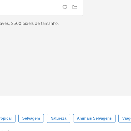
S
 aves, 2500 pixels de tamanho.
ropical
Selvagem
Natureza
Animais Selvagens
Via