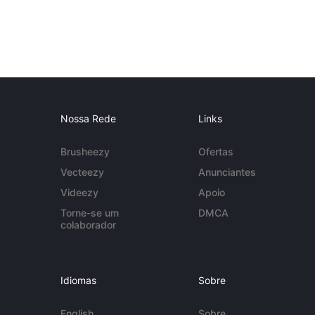
Nossa Rede
Links
Brusheezy
Ofertas
Vecteezy
Anunciantes
Videezy
Apoio
Torne-se um
DMCA
colaborador
Idiomas
Sobre
English
Sobre