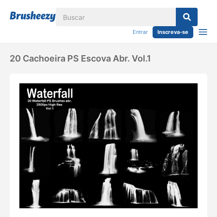
Entrar
Inscreva-se
20 Cachoeira PS Escova Abr. Vol.1