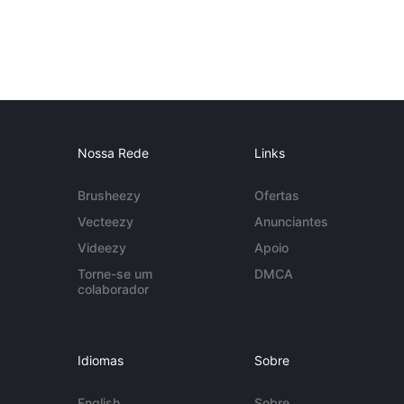
Nossa Rede
Links
Brusheezy
Ofertas
Vecteezy
Anunciantes
Videezy
Apoio
Torne-se um
DMCA
colaborador
Idiomas
Sobre
English
Sobre