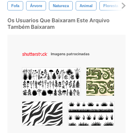
Fofa
Árvore
Natureza
Animal
Floresta
An
Os Usuarios Que Baixaram Este Arquivo
Também Baixaram
Imagens patrocinadas