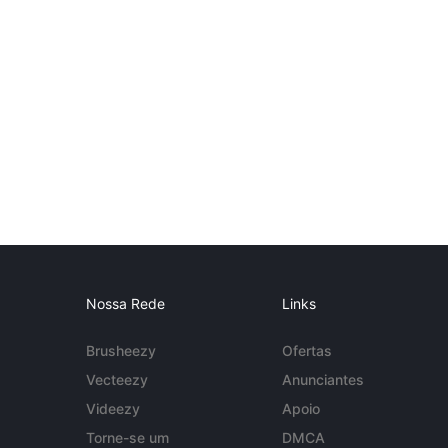
Nossa Rede
Links
Brusheezy
Ofertas
Vecteezy
Anunciantes
Videezy
Apoio
Torne-se um
DMCA