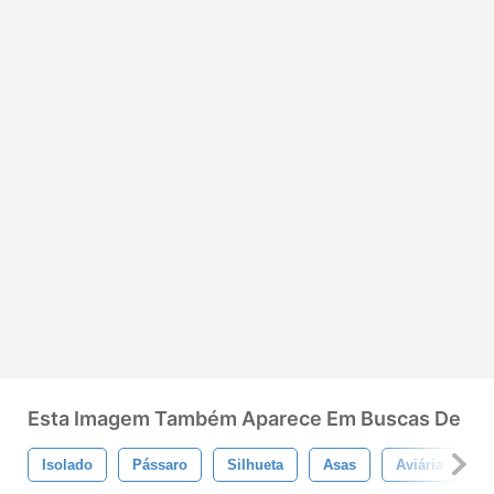
Esta Imagem Também Aparece Em Buscas De
Isolado
Pássaro
Silhueta
Asas
Aviária
T