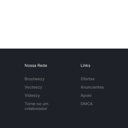
Nossa Rede
Links
Brusheezy
Ofertas
Vecteezy
Anunciantes
Videezy
Apoio
Torne-se um
DMCA
colaborador