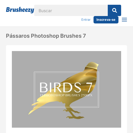
Entrar
Inscreva-se
Pássaros Photoshop Brushes 7