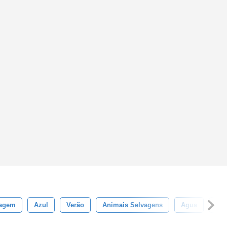
agem
Azul
Verão
Animais Selvagens
Agua
Ani