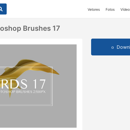
Vetores
Fotos
Vídeo
toshop Brushes 17
Downl