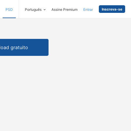
Inscreva-se
PSD
Português
Assine Premium
Entrar
oad gratuito